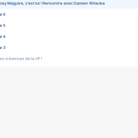
bey Maguire, c'est lui ! Rencontre avec Damien Witecka
e 6
e 5
e 4
e 3
s créatrices de la VF !
e 2
e 1
e Mektoub My Love arrive enfin ! Rencontre avec Shaïn Boumedine et Sal
i : après Toni en famille
elle réalise le bouleversant Dites lui que je l'aime
ais ! Rencontre autour de Vie privée de Rebecca Zlotowski
 de Marguerite, Grave... Rencontre avec Ella Rumpf