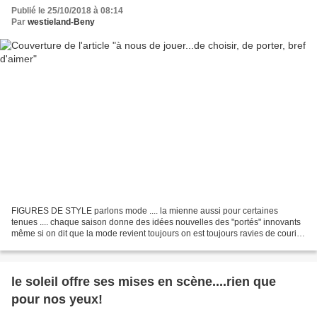
Publié le 25/10/2018 à 08:14
Par
westieland-Beny
FIGURES DE STYLE parlons mode .... la mienne aussi pour certaines
tenues .... chaque saison donne des idées nouvelles des "portés" innovants
même si on dit que la mode revient toujours on est toujours ravies de courir
les boutiques l' éternel recommencement...
le soleil offre ses mises en scène....rien que
pour nos yeux!