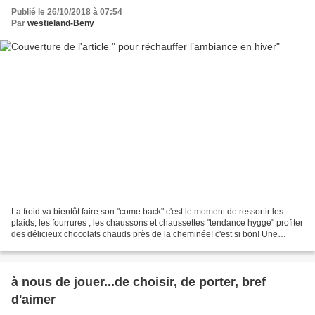
Publié le 26/10/2018 à 07:54
Par
westieland-Beny
La froid va bientôt faire son "come back" c'est le moment de ressortir les
plaids, les fourrures , les chaussons et chaussettes "tendance hygge" profiter
des délicieux chocolats chauds près de la cheminée! c'est si bon! Une
saison et des mois qui ont...
à nous de jouer...de choisir, de porter, bref
d'aimer