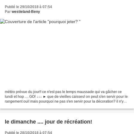
Publié le 29/10/2018 à 07:54
Par
westieland-Beny
météo prévue du jour!! ce n'est pas le temps maussade qui va gâcher ce
lundi et hop .... GO! ↓↓↓ ► que de vieilles caisses! on peut s'en servir pour le
rangement oui! mais pourquoi ne pas s'en servir pour la décoration? il n'y
aura pas de style, pas de...
le dimanche .... jour de récréation!
Publié le 28/10/2018 à 07:54