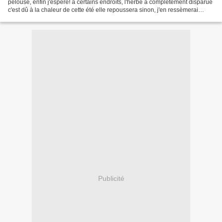
pelouse, enfin j'espère! à certains endroits, l'herbe a complètement disparue
c'est dû à la chaleur de cette été elle repoussera sinon, j'en ressèmerai
dernier rangement des accessoires...
Publicité