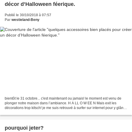
décor d’Halloween féerique.
Publié le 30/10/2018 à 07:57
Par
westieland-Beny
bientôt le 31 octobre... c'est maintenant ou jamais! le moment est venu de
plonger notre maison dans l’ambiance. H A LL O W EE N Mais exit les
décorations trop kitsch! je me suis retrouvé à surfer sur internet pour y glâner
des idées j'ai pensé que ce...
pourquoi jeter?