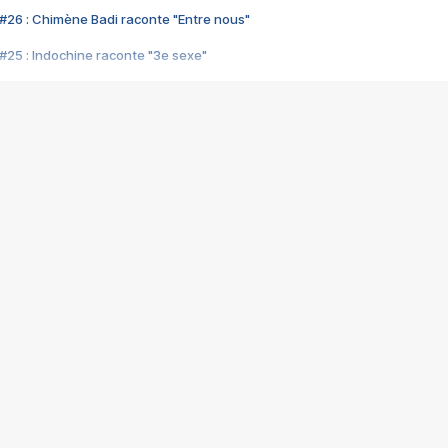
#26 : Chimène Badi raconte "Entre nous"
#25 : Indochine raconte "3e sexe"
#24 : Zaho raconte "C'est chelou"
#23 : Patrick Bruel raconte "Au café des délices"
#22 : Kyo raconte "Le chemin"
#21 : Nolwenn Leroy raconte "Cassé"
#20 : Patrick Hernandez raconte "Born to be alive"
#19 : Lorie raconte "Près de moi"
#18 : Michael Jones raconte "A nos actes manqués" (avec Jean-Jacque
#17 : Khaled raconte "Aïcha"
#16 : Corneille raconte "Parce qu'on vient de loin"
#15 : Indochine raconte "L'aventurier"