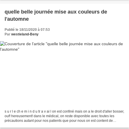
quelle belle journée mise aux couleurs de
l'automne
Publié le 18/11/2020 à 07:53
Par
westieland-Beny
s u r l e ch e m i n d u tr a v ai l on est confiné mais on a le droit d'aller bosser,
ouf! hereusement! dans le médical, on reste disponible avec toutes les
précautions autant pour nos patients que pour nous on est content de
pouvoir leur prodiguer les...