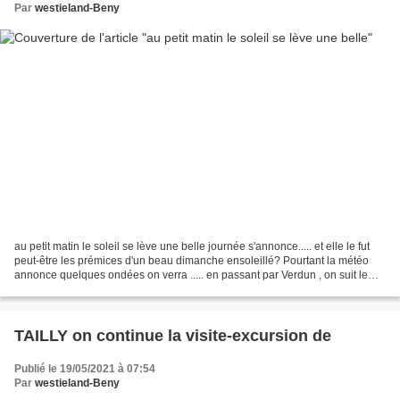
Par
westieland-Beny
au petit matin le soleil se lève une belle journée s'annonce..... et elle le fut
peut-être les prémices d'un beau dimanche ensoleillé? Pourtant la météo
annonce quelques ondées on verra ..... en passant par Verdun , on suit le
fleuve , pour ensuite, retrouve...
TAILLY on continue la visite-excursion de
Publié le 19/05/2021 à 07:54
Par
westieland-Beny