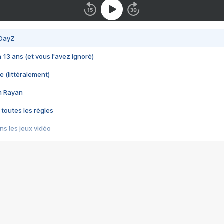
 DayZ
 a 13 ans (et vous l'avez ignoré)
e (littéralement)
im Rayan
 toutes les règles
s les jeux vidéo
us choquant de Rockstar ? - Le scandale BULLY
e plus moche de Steam
du RÊVE tourne au CAUCHEMAR
pendant 8 heures
it… à tort