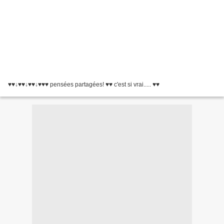
♥♥↓♥♥↓♥♥↓♥♥♥ pensées partagées! ♥♥ c'est si vrai..... ♥♥