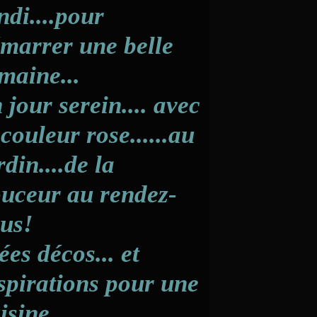
ndi....pour
marrer une belle
maine...
 jour serein.... avec
 couleur rose......au
rdin....de la
uceur au rendez-
us!
ées décos... et
spirations pour une
isine