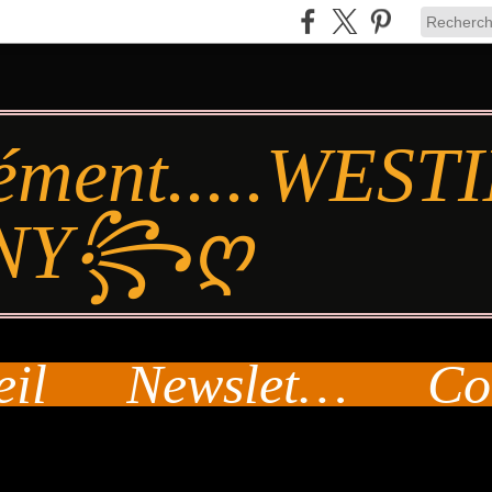
ément.....WES
NY꧂ღ
eil
Newsletter
Co