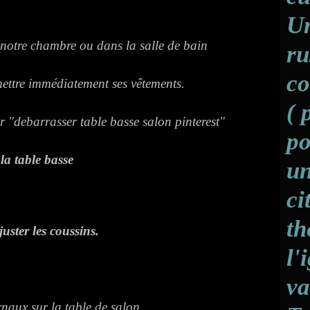
Un
 notre chambre ou dans la salle de bain
ru
co
 mettre immédiatement ses vêtements.
( 
po
la table basse
un
ci
th
juster les coussins.
l'
va
rnaux sur la table de salon,