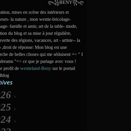
ation, mises en scène des intérieurs et
ieurs- la nature , mon westie-bricolage-
nage- famille et amis; art de la table- mode,
tion du blog et sa mise à jour régulière,
verte des régions, vacances, art - artiste-- la
 ,droit de réponse: Mon blog est une
rche de belles choses qui me séduisent => " I
dreams "=> ce que je partage avec vous !
le profil de
westieland-Beny
sur le portail
lblog
hives
026
025
Août
(6)
024
uillet
Décembre
(31)
(35)