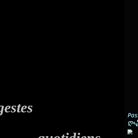
g
estes
Pas
ღ
q
uotidiens