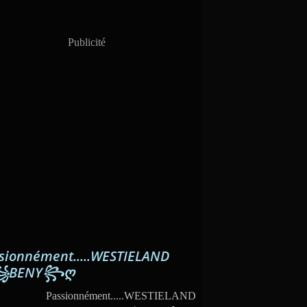
Publicité
sionnément.....WESTIELAND
꧁BENY꧂ღ