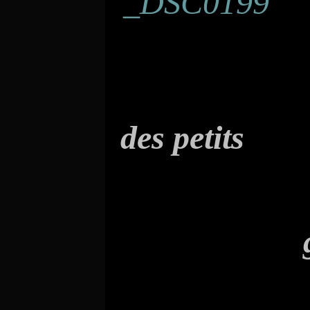
des p
etits