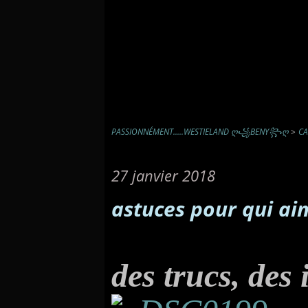
PASSIONNÉMENT.....WESTIELAND Ღ꧁BENY꧂Ღ
>
CA
27 janvier 2018
astuces pour qui ai
d
es trucs,
d
es 