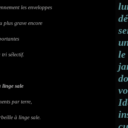
lu
iennement les enveloppes
dé
ou plus grave encore
se
ortantes
un
le
tri sélectif.
ja
do
 linge sale
vo
Id
ments par terre,
in
eille à linge sale.
cu