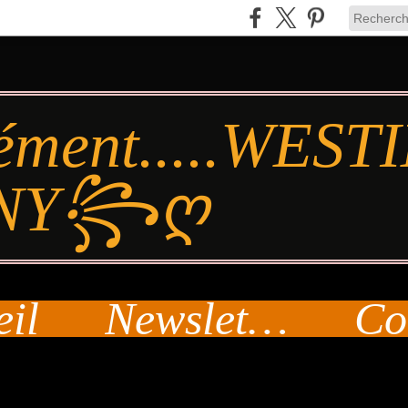
ément.....WES
NY꧂ღ
eil
Newsletter
Co