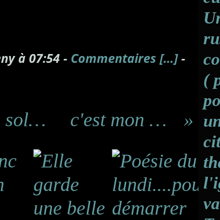
Un
ru
ny à 07:54 -
Commentaires [
…
]
-
co
( 
po
Pluie et ensuite soleil un duo qui nous offre une merveille
c'est mon dada..."un jour...un rêve!"
un
ci
th
l'
va