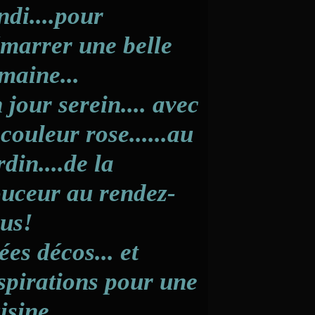
ndi....pour
marrer une belle
maine...
 jour serein.... avec
 couleur rose......au
rdin....de la
uceur au rendez-
us!
ées décos... et
spirations pour une
isine