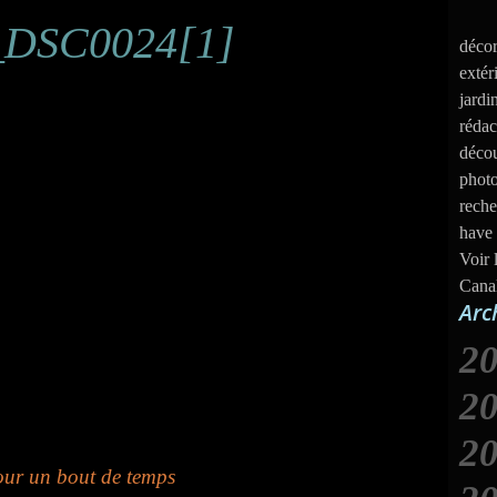
décor
extér
jardi
rédac
décou
photo
reche
have 
Voir 
Cana
Arc
2
2
2
J
pour un bout de temps