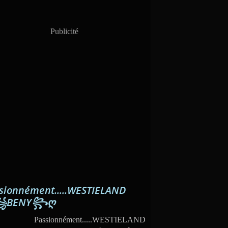
Publicité
sionnément.....WESTIELAND
꧁BENY꧂ღ