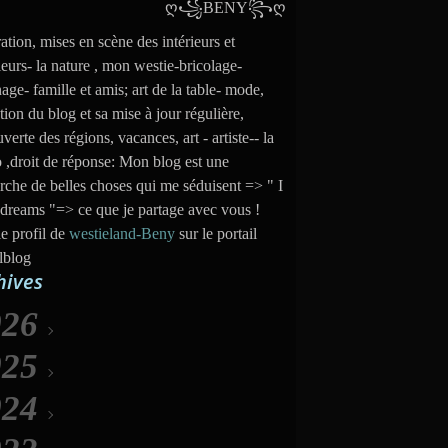
ation, mises en scène des intérieurs et
ieurs- la nature , mon westie-bricolage-
nage- famille et amis; art de la table- mode,
tion du blog et sa mise à jour régulière,
verte des régions, vacances, art - artiste-- la
 ,droit de réponse: Mon blog est une
rche de belles choses qui me séduisent => " I
dreams "=> ce que je partage avec vous !
le profil de
westieland-Beny
sur le portail
lblog
hives
026
025
Août
(6)
024
uillet
Décembre
(31)
(35)