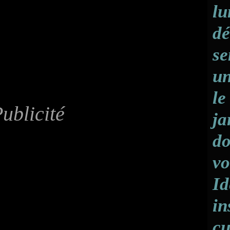
lu
dé
se
un
le
ublicité
ja
do
vo
Id
in
cu