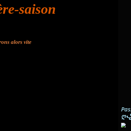
ière-saison
ons alors vite
Pas
ღ