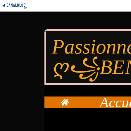
Passionn
ღ꧁BE
Accu
Home