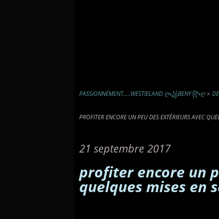
PASSIONNÉMENT.....WESTIELAND Ღ꧁BENY꧂Ღ
>
DE
PROFITER ENCORE UN PEU DES EXTÉRIEURS AVEC QU
21 septembre 2017
profiter encore un 
quelques mises en 