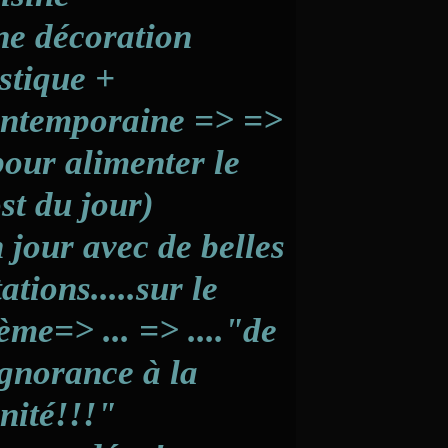
e décoration
stique +
ntemporaine => =>
pour alimenter le
st du jour)
 jour avec de belles
tations.....sur le
ème=> ... => ...."de
ignorance à la
nité!!!"