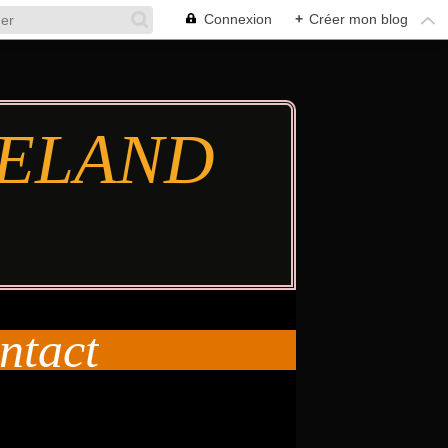
Connexion
+
Créer mon blog
TIELAND
ntact