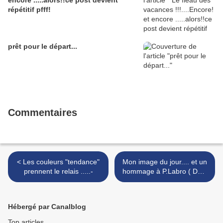
encore .....alors!!ce post devient
répétitif pfff!
prêt pour le départ...
Commentaires
< Les couleurs "tendance"
Mon image du jour.... et un
prennent le relais .....-
hommage à P.Labro ( DCD
le 4 juin) >
Hébergé par Canalblog
Top articles