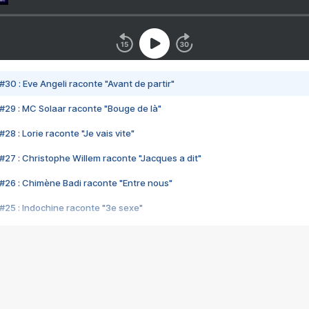
#30 : Eve Angeli raconte "Avant de partir"
#29 : MC Solaar raconte "Bouge de là"
28 : Lorie raconte "Je vais vite"
#27 : Christophe Willem raconte "Jacques a dit"
#26 : Chimène Badi raconte "Entre nous"
#25 : Indochine raconte "3e sexe"
#24 : Zaho raconte "C'est chelou"
#23 : Patrick Bruel raconte "Au café des délices"
#22 : Kyo raconte "Le chemin"
#21 : Nolwenn Leroy raconte "Cassé"