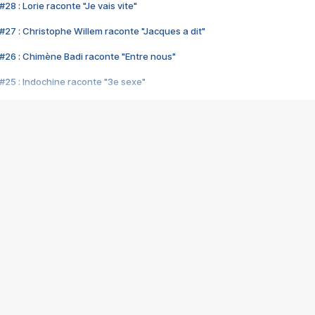
28 : Lorie raconte "Je vais vite"
#27 : Christophe Willem raconte "Jacques a dit"
#26 : Chimène Badi raconte "Entre nous"
#25 : Indochine raconte "3e sexe"
#24 : Zaho raconte "C'est chelou"
#23 : Patrick Bruel raconte "Au café des délices"
#22 : Kyo raconte "Le chemin"
#21 : Nolwenn Leroy raconte "Cassé"
#20 : Patrick Hernandez raconte "Born to be alive"
#19 : Lorie raconte "Près de moi"
#18 : Michael Jones raconte "A nos actes manqués" (avec Jean-Jacque
#17 : Khaled raconte "Aïcha"
#16 : Corneille raconte "Parce qu'on vient de loin"