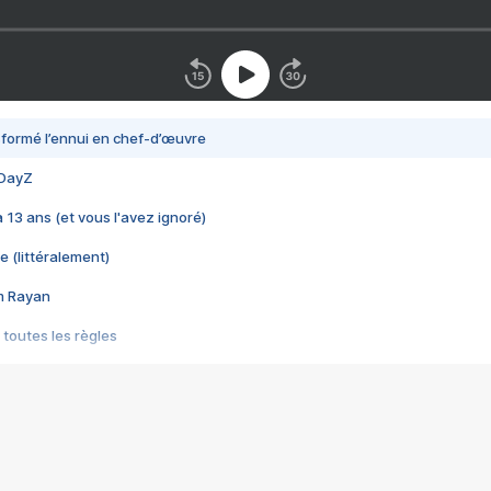
nsformé l’ennui en chef-d’œuvre
 DayZ
 a 13 ans (et vous l'avez ignoré)
e (littéralement)
im Rayan
 toutes les règles
s les jeux vidéo
us choquant de Rockstar ? - Le scandale BULLY
e plus moche de Steam