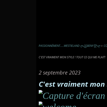
PASSIONNÉMENT.....WESTIELAND Ღ꧁BENY꧂Ღ
>
CO
C'EST VRAIMENT MON STYLE ! TOUT CE QUI ME PLAIT!
2 septembre 2023
C'est vraiment mon s