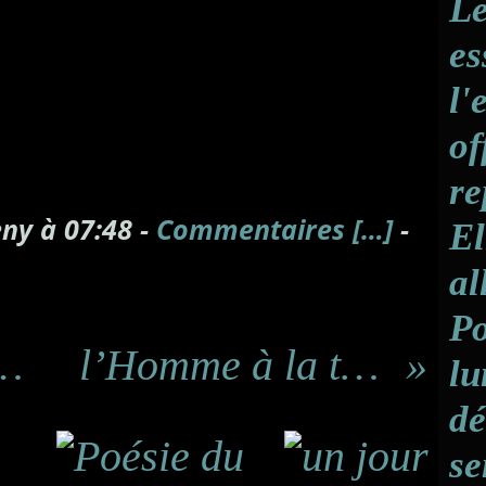
Le
A
J
es
A
J
l'
A
J
of
A
J
re
A
ny à 07:48 -
Commentaires [
…
]
-
El
A
al
A
Po
rs et du style à notre espace
l’Homme à la tête de chou qui pose sur ce titre
lu
dé
se