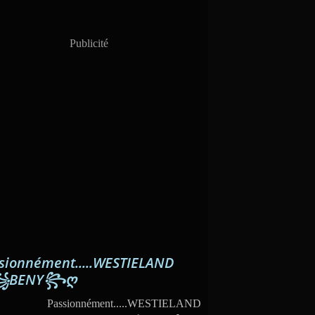
Publicité
sionnément.....WESTIELAND
꧁BENY꧂ღ