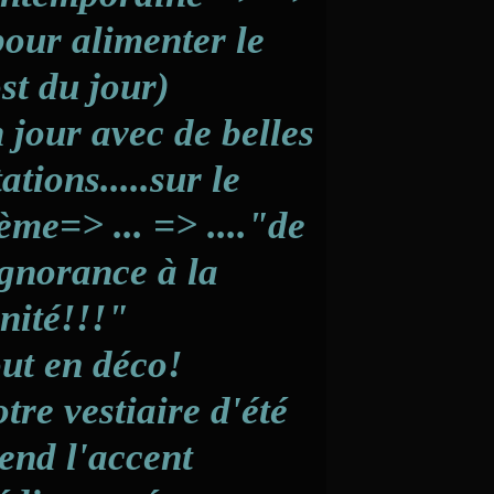
pour alimenter le
st du jour)
 jour avec de belles
tations.....sur le
ème=> ... => ...."de
ignorance à la
nité!!!"
ut en déco!
tre vestiaire d'été
end l'accent