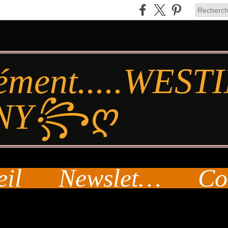
ément.....WES
NY꧂ღ
eil
Newsletter
Co