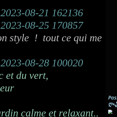
n style ! tout ce qui me
 et du vert,
cheur
Pas
ღ
rdin calme et relaxant..