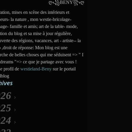
ation, mises en scène des intérieurs et
ieurs- la nature , mon westie-bricolage-
nage- famille et amis; art de la table- mode,
tion du blog et sa mise à jour régulière,
verte des régions, vacances, art - artiste-- la
 ,droit de réponse: Mon blog est une
rche de belles choses qui me séduisent => " I
dreams "=> ce que je partage avec vous !
le profil de
westieland-Beny
sur le portail
lblog
hives
026
025
Août
(5)
024
uillet
Décembre
(31)
(35)