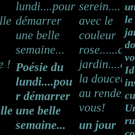
un
le
ja
do
vo
Poésie du
Id
lundi....pou
in
r démarrer
cu
Un
lle
une belle
ru
semaine...
un jour
co