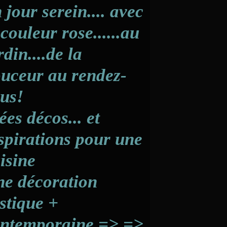
 jour serein.... avec
 couleur rose......au
rdin....de la
uceur au rendez-
us!
ées décos... et
spirations pour une
isine
e décoration
stique +
ntemporaine => =>