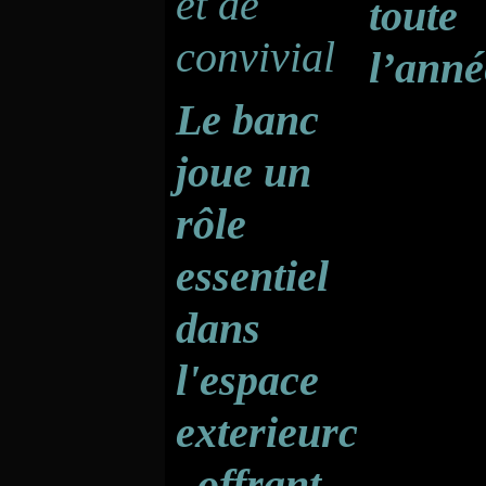
toute
l’anné
Le banc
joue un
rôle
essentiel
dans
l'espace
exterieurc
, offrant