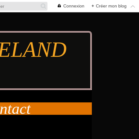
Connexion
+
Créer mon blog
TIELAND
ntact