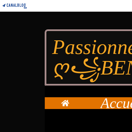
Passionn
ღ꧁BE
Accu
Home