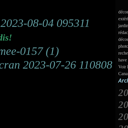
décor
extér
jardi
rédac
dis!
décou
photo
reche
have 
Voir 
Cana
Arc
2
2
2
J