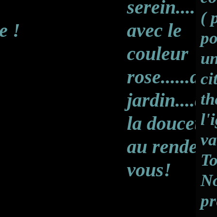
serein....
( 
e !
avec le
po
couleur
un
rose......au
ci
jardin....de
th
l'
la douceur
va
au rendez-
To
vous!
No
pr