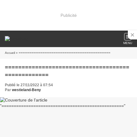
Publicité
MENU
Accueil
» ==================================================
=====================================
=============
Publié le 27/11/2022 à 07:54
Par
westieland-Beny