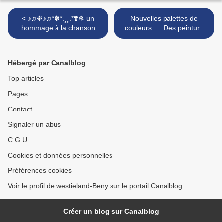
< ♪♫❉♪♫*✽*.¸¸.*❣️❄ un
Nouvelles palettes de
hommage à la chanson
couleurs .....Des peinture
française ♪♫❉♪♫*✽*.¸¸.*❣️❄
chez F & B ! >
Hébergé par Canalblog
Top articles
Pages
Contact
Signaler un abus
C.G.U.
Cookies et données personnelles
Préférences cookies
Voir le profil de westieland-Beny sur le portail Canalblog
Créer un blog sur Canalblog