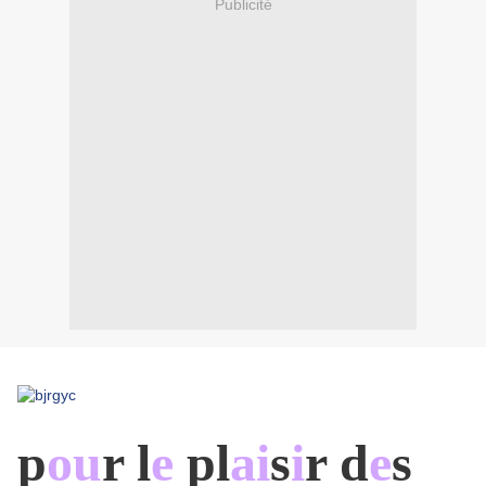
Publicité
p
ou
r l
e
p
l
ai
s
i
r d
e
s