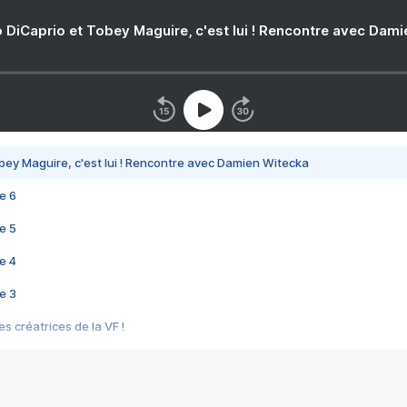
 DiCaprio et Tobey Maguire, c'est lui ! Rencontre avec Dam
bey Maguire, c'est lui ! Rencontre avec Damien Witecka
e 6
e 5
e 4
e 3
s créatrices de la VF !
e 2
e 1