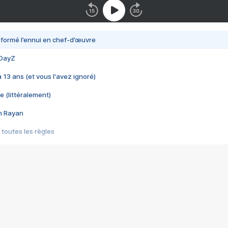
nsformé l’ennui en chef-d’œuvre
 DayZ
 a 13 ans (et vous l'avez ignoré)
e (littéralement)
im Rayan
 toutes les règles
s les jeux vidéo
us choquant de Rockstar ? - Le scandale BULLY
e plus moche de Steam
du RÊVE tourne au CAUCHEMAR
pendant 8 heures