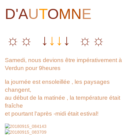
D'A
U
T
O
MN
E
☼☼ ↓
↓↓
↓ ☼☼
Samedi, nous devions être impérativement à
Verdun pour 9heures
la journée est ensoleillée , les paysages
changent,
au début de la matinée , la température était
fraîche
et pourtant l'après -midi était estival!