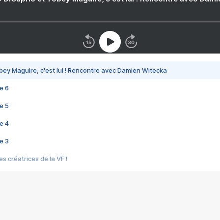
bey Maguire, c'est lui ! Rencontre avec Damien Witecka
e 6
e 5
e 4
e 3
s créatrices de la VF !
e 2
e 1
e Mektoub My Love arrive enfin ! Rencontre avec Shaïn Boumedine et Sal