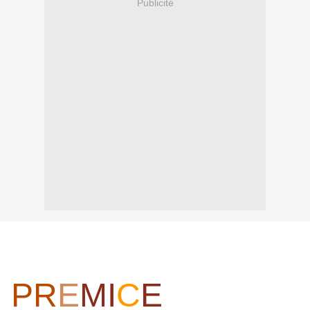
Publicité
PR
E
MI
C
E