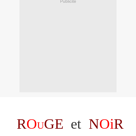
Publicité
R
O
GE
et
N
Oi
R
U