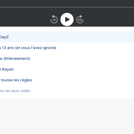
 DayZ
 a 13 ans (et vous l'avez ignoré)
e (littéralement)
im Rayan
 toutes les règles
s les jeux vidéo
us choquant de Rockstar ? - Le scandale BULLY
e plus moche de Steam
du RÊVE tourne au CAUCHEMAR
pendant 8 heures