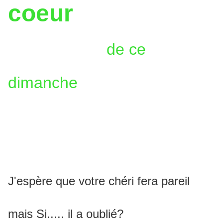
coeur
de ce
dimanche
C'est le jour où mon
amoureux m'offre des fleurs
J'espère que votre
chéri fera pareil
mais Si..... il a oublié?