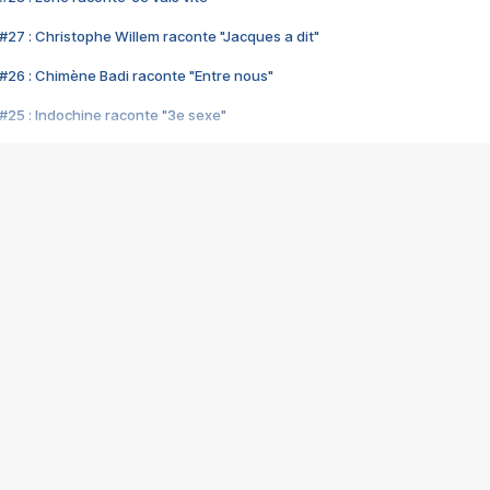
#27 : Christophe Willem raconte "Jacques a dit"
#26 : Chimène Badi raconte "Entre nous"
#25 : Indochine raconte "3e sexe"
#24 : Zaho raconte "C'est chelou"
#23 : Patrick Bruel raconte "Au café des délices"
#22 : Kyo raconte "Le chemin"
#21 : Nolwenn Leroy raconte "Cassé"
#20 : Patrick Hernandez raconte "Born to be alive"
#19 : Lorie raconte "Près de moi"
#18 : Michael Jones raconte "A nos actes manqués" (avec Jean-Jacque
#17 : Khaled raconte "Aïcha"
#16 : Corneille raconte "Parce qu'on vient de loin"