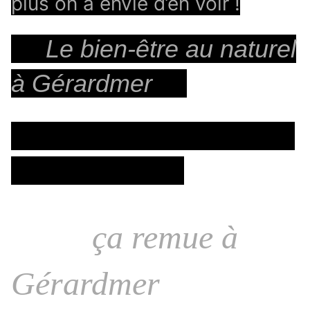
plus on a envie d’en voir !
Le bien-être au naturel
à Gérardmer
ça remue à
Gérardmer