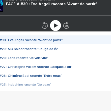
FACE A #30 : Eve Angeli raconte "Avant de partir"
#30 : Eve Angeli raconte "Avant de partir"
#29 : MC Solaar raconte "Bouge de là"
28 : Lorie raconte "Je vais vite"
#27 : Christophe Willem raconte "Jacques a dit"
#26 : Chimène Badi raconte "Entre nous"
#25 : Indochine raconte "3e sexe"
#24 : Zaho raconte "C'est chelou"
#23 : Patrick Bruel raconte "Au café des délices"