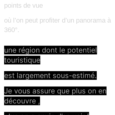
points de vue
où l’on peut profiter d’un panorama à
360°.
une région
dont le potentiel
touristique
est largement sous-estimé.
Je vous assure que plus on en
découvre
,