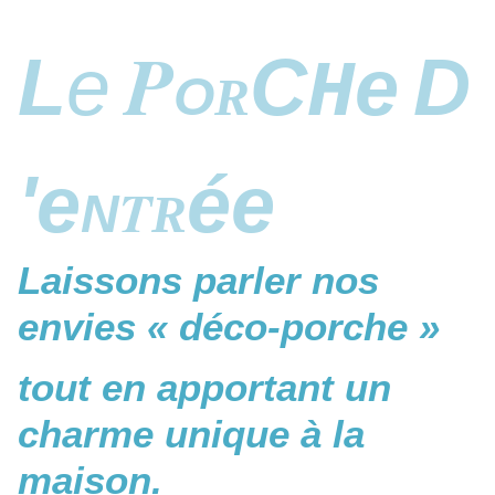
P
L
e
C
e
D
H
O
R
'
e
é
e
T
N
R
Laissons parler nos
envies « déco-porche »
tout en apportant un
charme unique à la
maison.