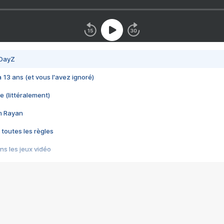
 DayZ
 a 13 ans (et vous l'avez ignoré)
e (littéralement)
im Rayan
 toutes les règles
s les jeux vidéo
us choquant de Rockstar ? - Le scandale BULLY
e plus moche de Steam
du RÊVE tourne au CAUCHEMAR
pendant 8 heures