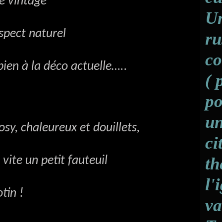
vintage
Un
ct naturel
ru
co
 la déco actuelle…..
( 
po
un
y, chaleureux et douillets,
ci
e un petit fauteuil
th
l'
in !
va