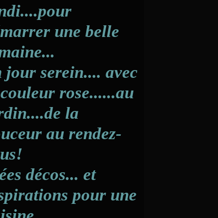
ndi....pour
marrer une belle
maine...
 jour serein.... avec
 couleur rose......au
rdin....de la
uceur au rendez-
us!
ées décos... et
spirations pour une
isine