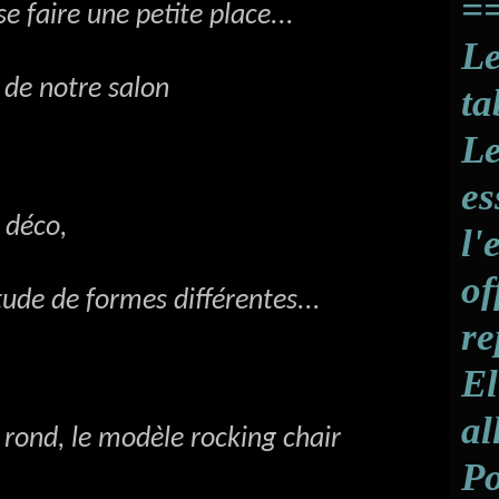
==
A
J
aire une petite place...
Le
A
J
e notre salon
ta
A
J
Le
A
J
es
A
éco,
l'
A
of
A
 de formes différentes...
re
El
al
nd, le modèle rocking chair
Po