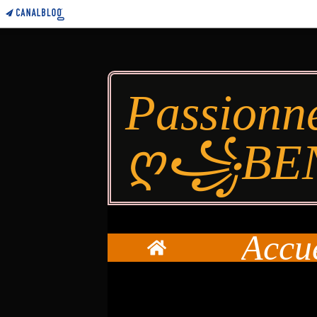
Passionn
ღ꧁BE
Accu
Home