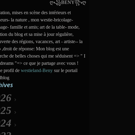
ation, mises en scène des intérieurs et
ieurs- la nature , mon westie-bricolage-
nage- famille et amis; art de la table- mode,
tion du blog et sa mise à jour régulière,
verte des régions, vacances, art - artiste-- la
 ,droit de réponse: Mon blog est une
rche de belles choses qui me séduisent => " I
dreams "=> ce que je partage avec vous !
le profil de
westieland-Beny
sur le portail
lblog
hives
026
025
Août
(6)
024
uillet
Décembre
(31)
(35)