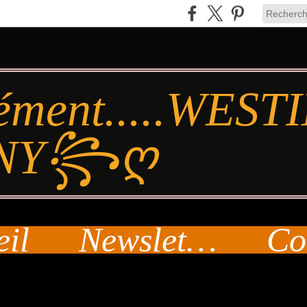
ément.....WES
NY꧂ღ
eil
Newsletter
Co