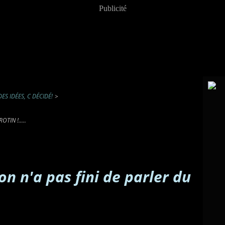
Publicité
DES IDÉES, C DÉCIDÉ!
>
TIN !.....
on n'a pas fini de parler du