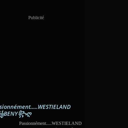
Publicité
sionnément.....WESTIELAND
꧁BENY꧂ღ