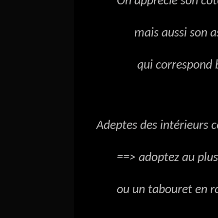
On apprécie son côté 
mais aussi son aspe
qui correspond bien à
Adeptes des intérieurs cos
==> adoptez au plus vit
ou un tabouret en rot