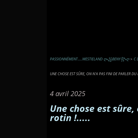
PASSIONNÉMENT.....WESTIELAND Ღ꧁BENY꧂Ღ
>
C 
UNE CHOSE EST SÛRE, ON N'A PAS FINI DE PARLER DU RO
4 avril 2025
Une chose est sûre, 
rotin !.....