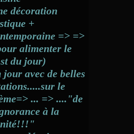
e décoration
stique +
ntemporaine => =>
pour alimenter le
st du jour)
 jour avec de belles
tations.....sur le
ème=> ... => ...."de
ignorance à la
nité!!!"