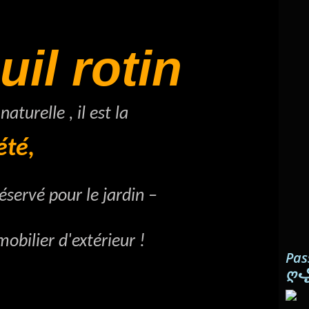
uil rotin
 naturelle , il est la
té,
rvé pour le jardin –
ier d'extérieur !
Pas
ღ