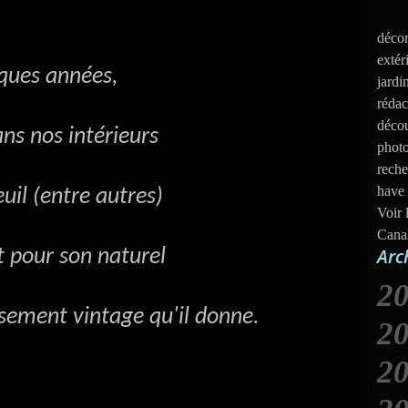
décor
extér
s années,
jardi
rédac
décou
nos intérieurs
photo
reche
have 
ntre autres)
Voir 
Cana
Arc
n naturel
2
ment vintage qu'il donne.
2
2
J