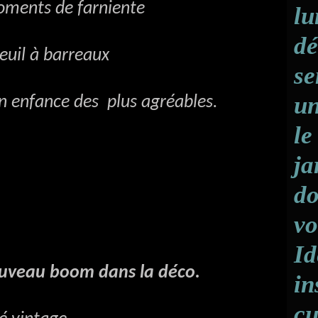
ts de farniente
lu
dé
 à barreaux
se
un
fance des plus
agréables.
le
ja
do
vo
Id
ouveau boom dans la déco.
in
cu