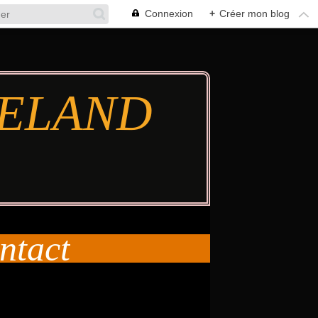
Connexion
+
Créer mon blog
TIELAND
ntact