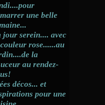
ndi....pour
marrer une belle
maine...
 jour serein.... avec
 couleur rose......au
rdin....de la
uceur au rendez-
us!
ées décos... et
spirations pour une
isine