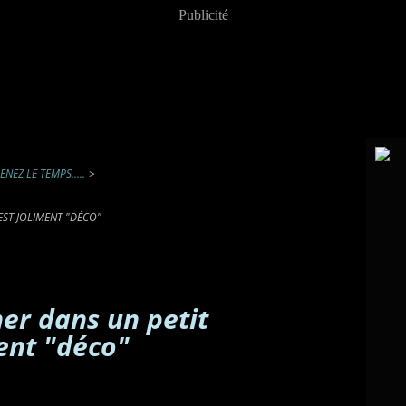
Publicité
ENEZ LE TEMPS.....
>
'EST JOLIMENT "DÉCO"
ner dans un petit
ment "déco"