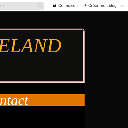
Connexion
+
Créer mon blog
TIELAND
ntact