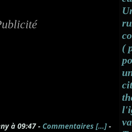
Un
ru
ublicité
co
( 
po
un
ci
th
l'
va
ny à 09:47 -
Commentaires [
…
]
-