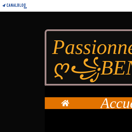
Passionn
ღ꧁BE
Accu
Home