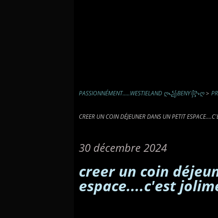
PASSIONNÉMENT.....WESTIELAND Ღ꧁BENY꧂Ღ
>
PR
CREER UN COIN DÉJEUNER DANS UN PETIT ESPACE....C
30 décembre 2024
creer un coin déjeu
espace....c'est joli