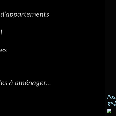
s d’appartements
t
ces
iles à aménager...
Pas
ღ