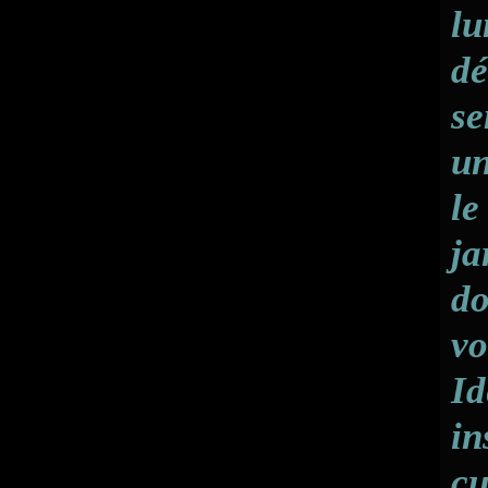
lu
dé
se
un
le
ja
do
vo
Id
in
cu