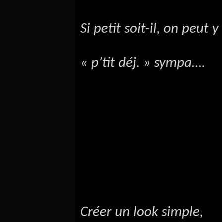
Si petit soit-il, on peut
« p’tit déj. » sympa….
Créer un look simple,