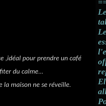
==
A
J
Le
A
J
ta
A
J
Le
A
J
es
A
l'
A
ce ,idéal pour prendre un café
of
A
re
iter du calme...
El
e la maison ne se réveille.
al
Po