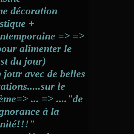
e décoration
stique +
ntemporaine => =>
pour alimenter le
st du jour)
 jour avec de belles
tations.....sur le
ème=> ... => ...."de
ignorance à la
nité!!!"