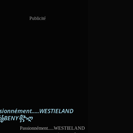
Publicité
sionnément.....WESTIELAND
꧁BENY꧂ღ