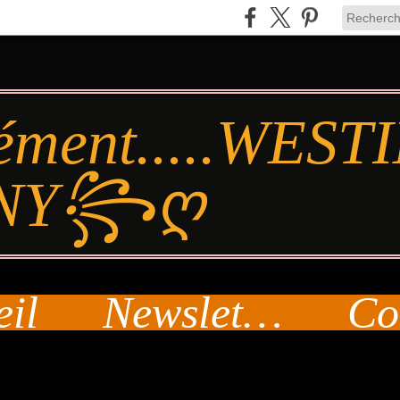
ément.....WES
NY꧂ღ
eil
Newsletter
Co