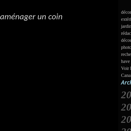
décor
 y aménager un coin
extér
jardi
rédac
décou
photo
reche
have 
Voir 
Cana
Arc
2
2
2
J