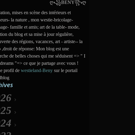
ation, mises en scène des intérieurs et
ieurs- la nature , mon westie-bricolage-
nage- famille et amis; art de la table- mode,
tion du blog et sa mise à jour régulière,
verte des régions, vacances, art - artiste-- la
 ,droit de réponse: Mon blog est une
rche de belles choses qui me séduisent => " I
dreams "=> ce que je partage avec vous !
le profil de
westieland-Beny
sur le portail
lblog
hives
026
025
Août
(6)
024
uillet
Décembre
(31)
(35)