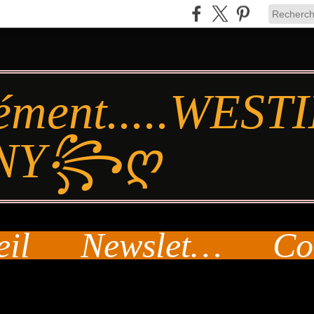
ément.....WES
NY꧂ღ
eil
Newsletter
Co