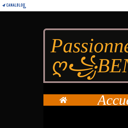
Passionn
ღ꧁BE
Accu
Home