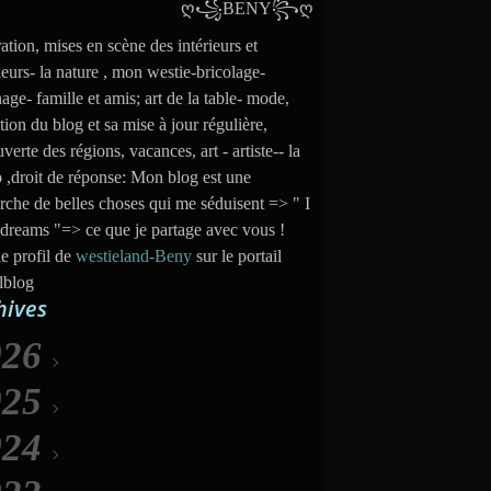
ation, mises en scène des intérieurs et
ieurs- la nature , mon westie-bricolage-
nage- famille et amis; art de la table- mode,
tion du blog et sa mise à jour régulière,
verte des régions, vacances, art - artiste-- la
 ,droit de réponse: Mon blog est une
rche de belles choses qui me séduisent => " I
dreams "=> ce que je partage avec vous !
le profil de
westieland-Beny
sur le portail
lblog
hives
026
025
Août
(6)
024
uillet
Décembre
(31)
(35)