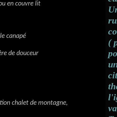
ou en couvre lit
Un
ru
co
 le canapé
( 
po
ère de douceur
un
ci
th
l'
tion chalet de montagne,
va