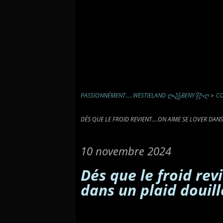
PASSIONNÉMENT.....WESTIELAND Ღ꧁BENY꧂Ღ
>
CO
DÉS QUE LE FROID REVIENT....ON AIME SE LOVER DAN
10 novembre 2024
Dés que le froid rev
dans un plaid douill