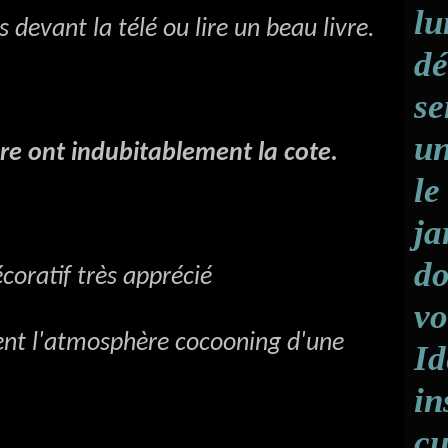
lu
devant la télé ou lire un beau livre.
dé
se
un
ure ont indubitablement la cote.
le
ja
do
coratif très apprécié
vo
ent l'atmosphère cocooning d'une
Id
in
cu