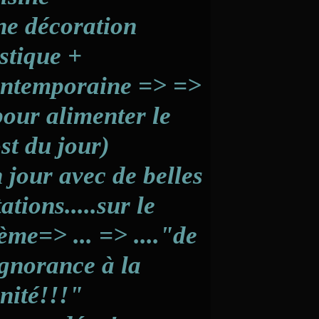
e décoration
stique +
ntemporaine => =>
pour alimenter le
st du jour)
 jour avec de belles
tations.....sur le
ème=> ... => ...."de
ignorance à la
nité!!!"