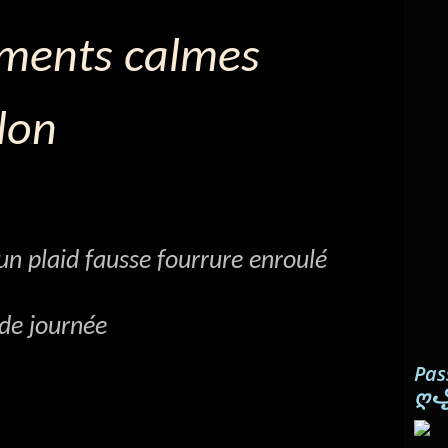
oments calmes
lon
’un plaid fausse fourrure enroulé
oide journée
Pas
ღ