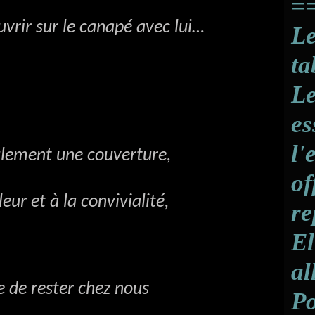
==
A
J
rir sur le canapé avec lui…
Le
A
J
ta
A
J
Le
A
J
es
A
l'
A
ulement une couverture,
of
A
leur et à la convivialité,
re
El
al
de rester chez nous
Po