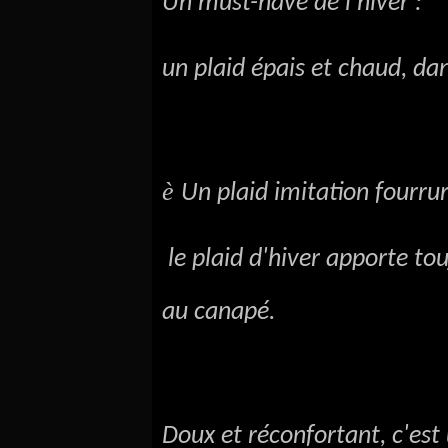
Un must-have de l'hiver :
un plaid épais et chaud, da
è
Un plaid imitation fourr
le plaid d'hiver apporte to
au canapé.
Doux et réconfortant, c'est 