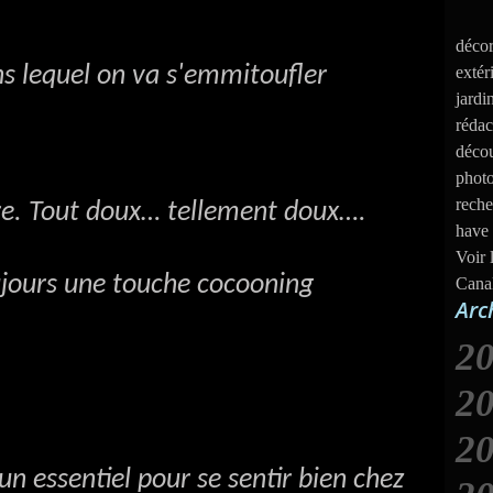
décor
ns lequel on va s'emmitoufler
extér
jardi
rédac
décou
photo
reche
ure. Tout doux… tellement doux….
have 
Voir 
ujours une touche cocooning
Cana
Arc
2
2
2
J
un essentiel pour se sentir bien chez