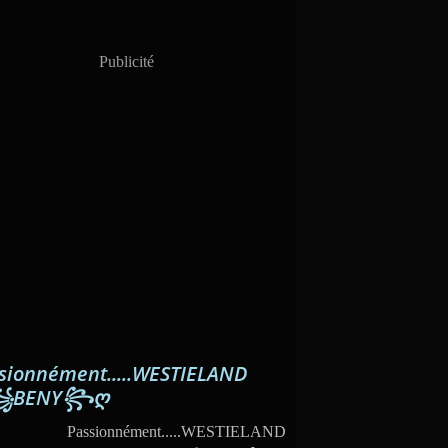
Publicité
sionnément.....WESTIELAND
꧁BENY꧂ღ