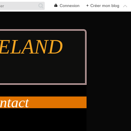
Connexion
+
Créer mon blog
TIELAND
ntact