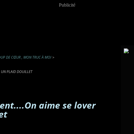
Publicité
UP DE CŒUR , MON TRUC À MOI
>
S UN PLAID DOUILLET
ient....On aime se lover
et