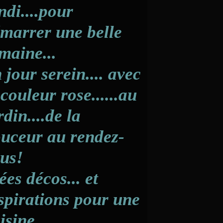
ndi....pour
marrer une belle
maine...
 jour serein.... avec
 couleur rose......au
rdin....de la
uceur au rendez-
us!
ées décos... et
spirations pour une
isine