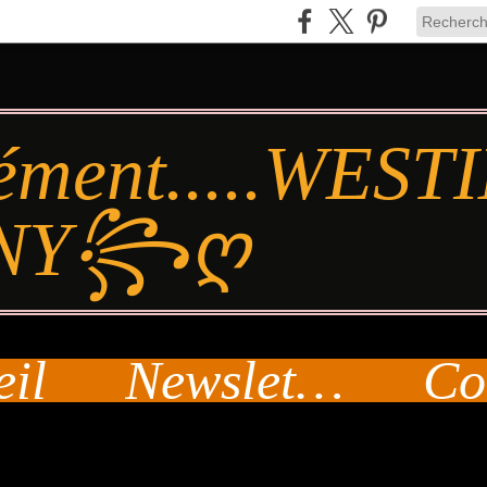
ément.....WES
NY꧂ღ
eil
Newsletter
Co