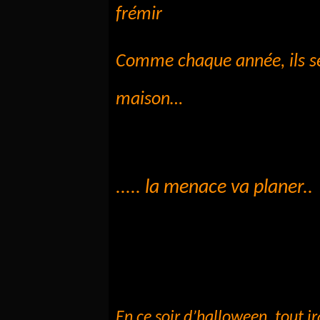
frémir
Comme chaque année, ils s
maison…
..... la menace va planer..
En ce soir d’halloween, tout i