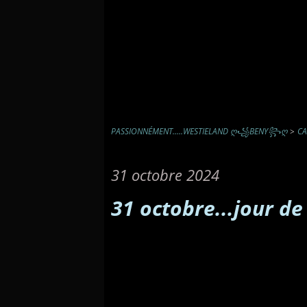
PASSIONNÉMENT.....WESTIELAND Ღ꧁BENY꧂Ღ
>
CA
31 octobre 2024
31 octobre...jour de 