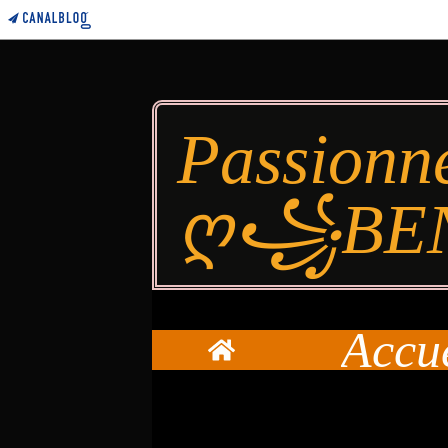
Passionn
ღ꧁BE
Accu
Home