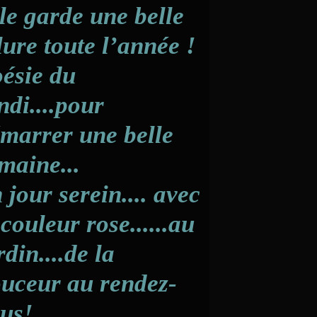
le garde une belle
lure toute l’année !
ésie du
ndi....pour
marrer une belle
maine...
 jour serein.... avec
 couleur rose......au
rdin....de la
uceur au rendez-
us!