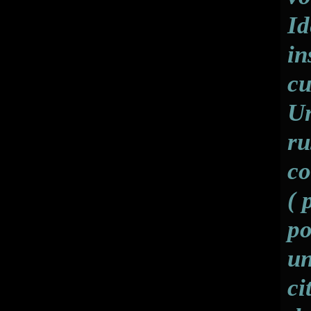
Id
in
cu
Un
ru
co
( 
po
un
ci