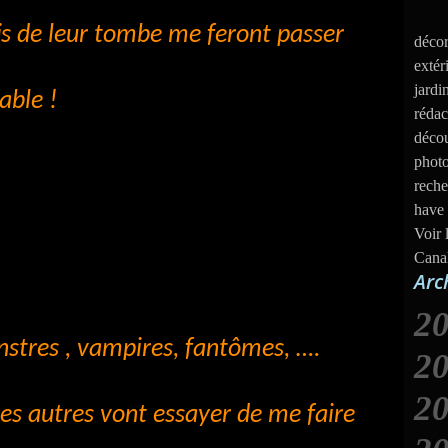
is de leur tombe me feront passer
décor
extér
jardi
able !
rédac
décou
photo
reche
have 
Voir 
Cana
Arc
2
nstres , vampires, fantômes, ….
2
2
J
les autres vont essayer de me faire