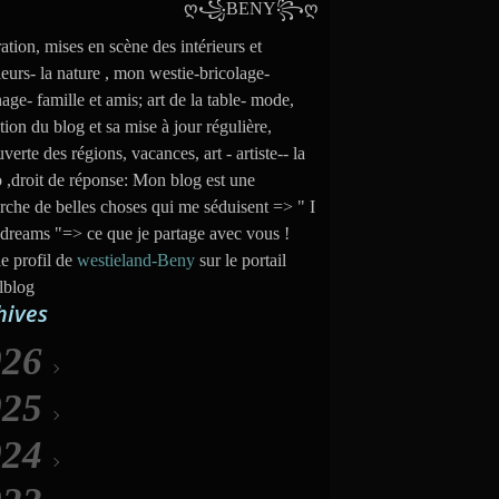
ation, mises en scène des intérieurs et
ieurs- la nature , mon westie-bricolage-
nage- famille et amis; art de la table- mode,
tion du blog et sa mise à jour régulière,
verte des régions, vacances, art - artiste-- la
 ,droit de réponse: Mon blog est une
rche de belles choses qui me séduisent => " I
dreams "=> ce que je partage avec vous !
le profil de
westieland-Beny
sur le portail
lblog
hives
026
025
Août
(7)
024
uillet
Décembre
(31)
(35)