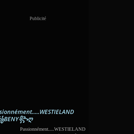
Publicité
sionnément.....WESTIELAND
꧁BENY꧂ღ