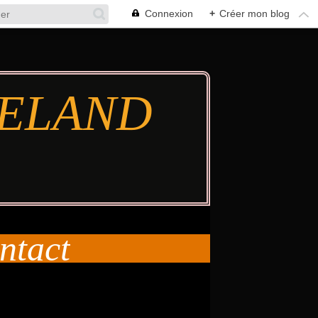
Connexion
+
Créer mon blog
TIELAND
ntact