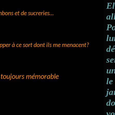
El
onbons et de sucreries…
al
Po
lu
apper à ce sort dont ils me menacent?
dé
se
un
t toujours mémorable
le
ja
do
vo