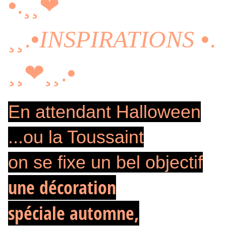
•.¸¸❤
¸¸.•
INSPIRATIONS
•.
¸¸❤¸¸.•
En attendant Halloween
...ou la Toussaint
on se fixe un bel objectif
une décoration
spéciale automne,