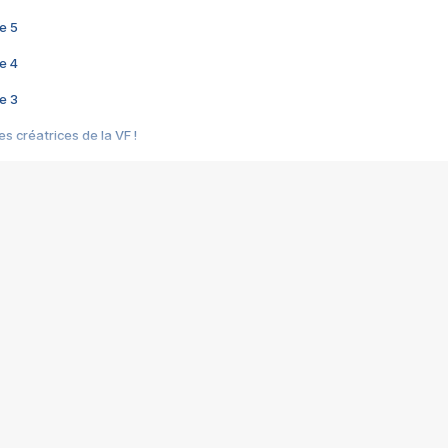
e 5
e 4
e 3
s créatrices de la VF !
e 2
e 1
e Mektoub My Love arrive enfin ! Rencontre avec Shaïn Boumedine et Sal
i : après Toni en famille
elle réalise le bouleversant Dites lui que je l'aime
ais ! Rencontre autour de Vie privée de Rebecca Zlotowski
 de Marguerite, Grave... Rencontre avec Ella Rumpf
 Les Rêveurs, un film intime sur la santé mentale