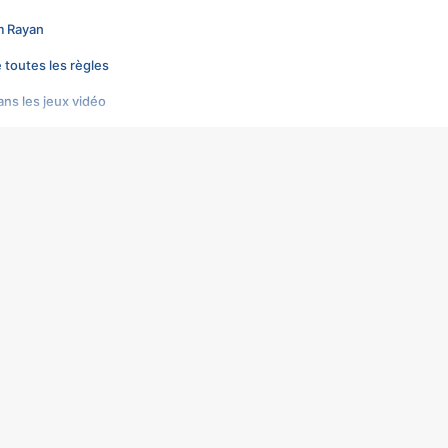
im Rayan
é toutes les règles
ns les jeux vidéo
us choquant de Rockstar ? - Le scandale BULLY
e plus moche de Steam
 du RÊVE tourne au CAUCHEMAR
pendant 8 heures
it… à tort
humiliés par un jeu vidéo
ire - Final Fantasy 8
âti un empire - Age of Empires
story DOFUS