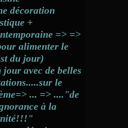
e décoration
stique +
ntemporaine => =>
pour alimenter le
st du jour)
 jour avec de belles
tations.....sur le
ème=> ... => ...."de
ignorance à la
nité!!!"