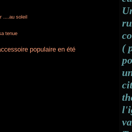
Un
r ....au soleil
ru
co
 sa tenue
( 
ccessoire populaire en été
po
un
ci
th
l'
va