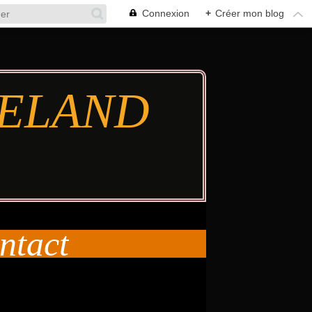
Connexion
+
Créer mon blog
TIELAND
ntact