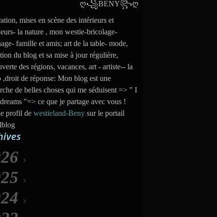
ation, mises en scène des intérieurs et
ieurs- la nature , mon westie-bricolage-
nage- famille et amis; art de la table- mode,
tion du blog et sa mise à jour régulière,
verte des régions, vacances, art - artiste-- la
 ,droit de réponse: Mon blog est une
rche de belles choses qui me séduisent => " I
dreams "=> ce que je partage avec vous !
le profil de
westieland-Beny
sur le portail
lblog
hives
026
025
Août
(6)
024
uillet
Décembre
(31)
(35)