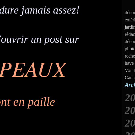
 dure jamais assez!
décor
extér
jardi
rédac
'ouvrir un post sur
décou
photo
reche
APEAUX
have 
Voir 
Cana
Arc
2
ont en paille
2
2
J