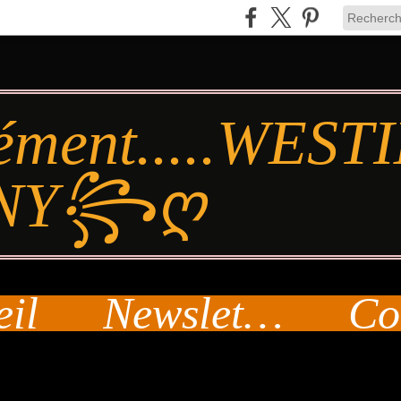
ément.....WES
NY꧂ღ
eil
Newsletter
Co