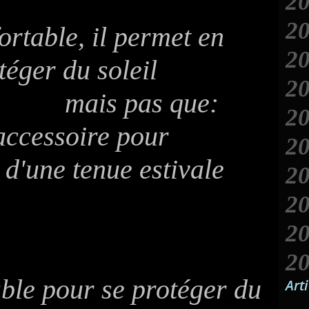
2
2
ortable, il permet en
2
A
téger du soleil
2
as que:
2
J
 accessoire pour
2
J
 d'une tenue estivale
2
J
2
A
J
2
A
J
2
A
J
able pour se protéger du
Art
A
J