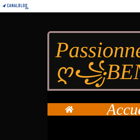
Passionn
ღ꧁BE
Accu
Home