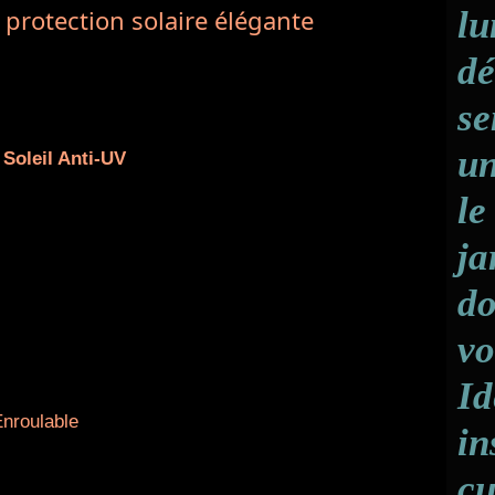
 protection solaire élégante
lu
dé
se
un
 Soleil Anti-UV
le
ja
do
vo
Id
Enroulable
in
cu