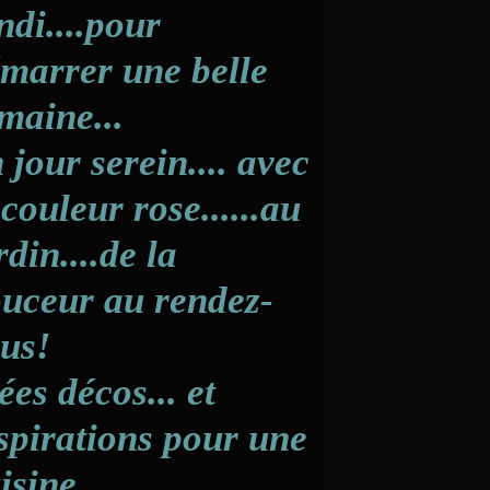
ndi....pour
marrer une belle
maine...
 jour serein.... avec
 couleur rose......au
rdin....de la
uceur au rendez-
us!
ées décos... et
spirations pour une
isine