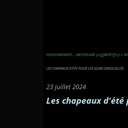
PASSIONNÉMENT.....WESTIELAND Ღ꧁BENY꧂Ღ
>
MI
LES CHAPEAUX D'ÉTÉ POUR LES JOURS ENSOLEILLÉS
23 juillet 2024
Les chapeaux d'été p