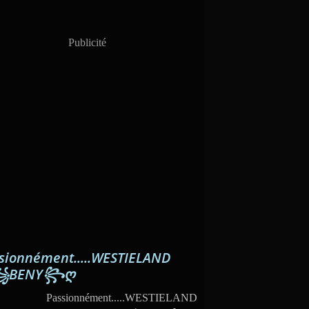
Publicité
sionnément.....WESTIELAND
꧁BENY꧂ღ