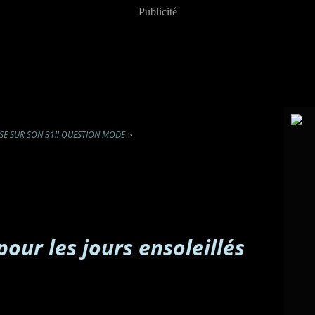
Publicité
SE SUR SON 31!! QUESTION MODE
>
our les jours ensoleillés