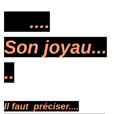
....
Son joyau...
..
Il faut préciser....