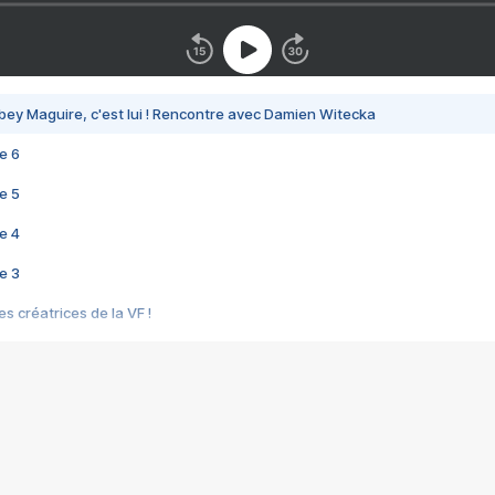
bey Maguire, c'est lui ! Rencontre avec Damien Witecka
e 6
e 5
e 4
e 3
s créatrices de la VF !
e 2
e 1
e Mektoub My Love arrive enfin ! Rencontre avec Shaïn Boumedine et Sal
i : après Toni en famille